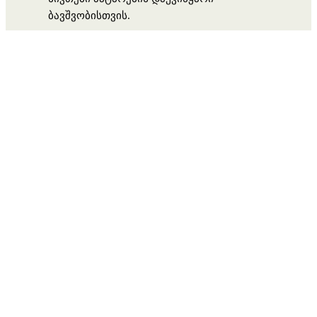
ბავშვობისთვის.
დაგვიკავშირდი
გამოგვყევი
https://facebook.com
https://instagram.com
info@bontonstore.ge
+995 511 225 255
მისამართი