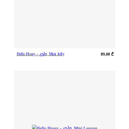
Hello Hossy – კეპი, Mini Jolly
89,00
₾