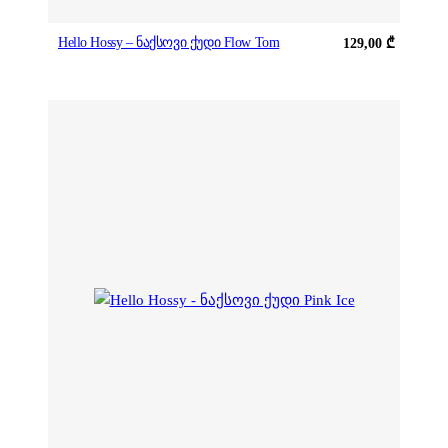
Hello Hossy – ნაქსოვი ქუდი Flow Tom
129,00
₾