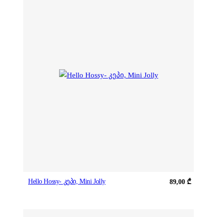
Hello Hossy- კეპი, Mini Jolly
89,00
₾