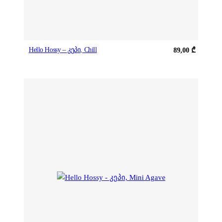
Hello Hossy – კეპი, Chill
89,00
₾