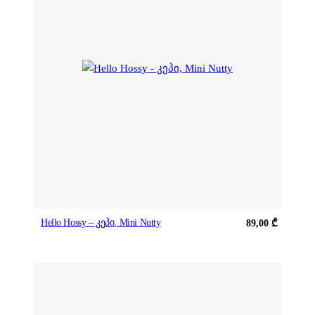
Hello Hossy – კეპი, Mini Nutty
89,00
₾