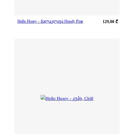
Hello Hossy – ბალაკლავა Hoody Pine
129,00
₾