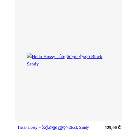
Hello Hossy – ნაქსოვი ქუდი Block Sandy
129,00
₾