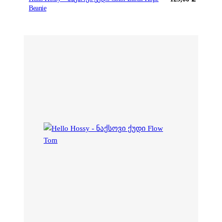
Beanie