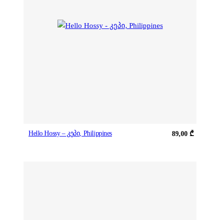
Hello Hossy – კეპი, Philippines
89,00
₾